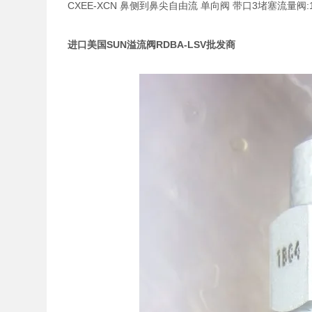
CXEE-XCN 鼻侧到鼻尖自由流 单向阀 带口3堵塞流量阀:120 
进口美国SUN溢流阀RDBA-LSV批发商