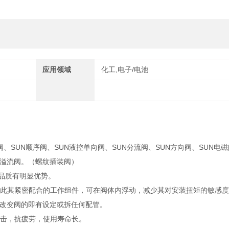
应用领域
化工,电子/电池
阀、SUN顺序阀、SUN液控单向阀、SUN分流阀、SUN方向阀、SUN电磁
UN溢流阀。（螺纹插装阀）
靠品质有明显优势。
籍此其紧密配合的工作组件，可在阀体内浮动，减少其对安装扭矩的敏感
改变阀的即有设定或拆任何配管。
撞击，抗疲劳，使用寿命长。