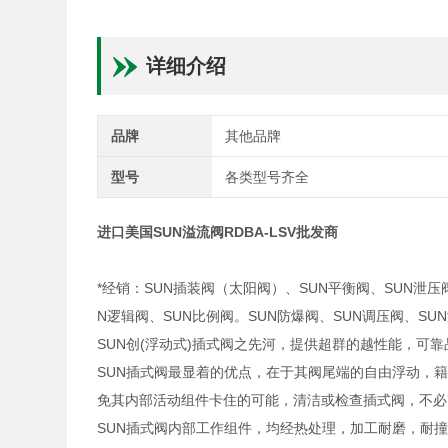
详细介绍
品牌
其他品牌
型号
各类型号齐全
进口美国SUN溢流阀RDBA-LSV批发商
*经销：SUN插装阀（太阳阀）、SUN平衡阀、SUN泄压
N逻辑阀、SUN比例阀。SUN防爆阀、SUN调压阀、S
SUN创(浮动式)插式阀之先河，提供超群的越性能，可
SUN插式阀最显着的优点，在于其阀尾端的自由浮动，
免其内部活动组件卡住的可能，清洁或检查插式阀，不必
SUN插式阀内部工作组件，均经热处理，加工耐磨，耐