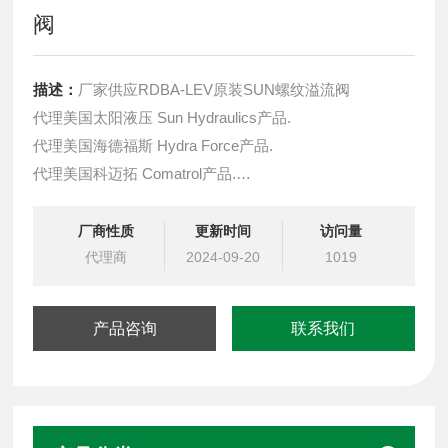
阀
描述：
厂家供应RDBA-LEV原装SUN螺纹溢流阀
代理美国太阳液压 Sun Hydraulics产品.
代理美国海德福斯 Hydra Force产品.
代理美国科迈拓 Comatrol产品.
代理德国派克柱塞泵 Parker产品.
提供油路系统设计,油路块设计,阀块设计与选型
厂商性质
更新时间
访问量
液压油缸，经销力士乐、派克、中国台湾北部等液压元件
代理商
2024-09-20
1019
产品咨询
联系我们