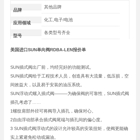
其他品牌
品牌
化工,电子/电池
应用领域
各类型号齐全
型号
美国进口SUN单向阀RDBA-LEN报价单
SUN插式阀出厂前，均经完好的功能测试。
SUN插式阀给于工程技术人员，创造具有大流量，低压损，空
间效益大，以及易于安装的油压系统。
SUN浮动式螺入插式阀———为确保阀的可靠性，SUN插式阀
插孔考虑了……
1螺纹肩部外径可将阀导入插孔，确保对心。
2自由浮动部承合插式阀尾端与插孔间的偏心度。
3 SUN插式阀浮动式的设计允许较高的安装扭矩，使阀更能确
实上紧避免松动或漏油。