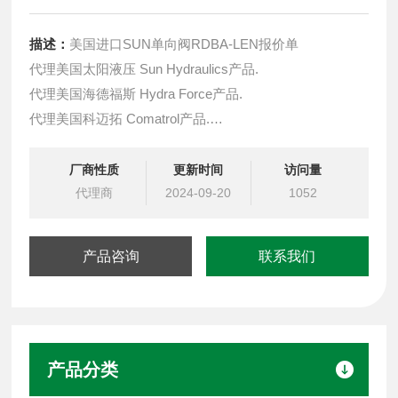
描述：
美国进口SUN单向阀RDBA-LEN报价单
代理美国太阳液压 Sun Hydraulics产品.
代理美国海德福斯 Hydra Force产品.
代理美国科迈拓 Comatrol产品.
代理德国派克柱塞泵 Parker产品.
提供油路系统设计,油路块设计,阀块设计与选型
厂商性质
更新时间
访问量
液压油缸，经销力士乐、派克、中国台湾北部等液压元件
代理商
2024-09-20
1052
产品咨询
联系我们
产品分类