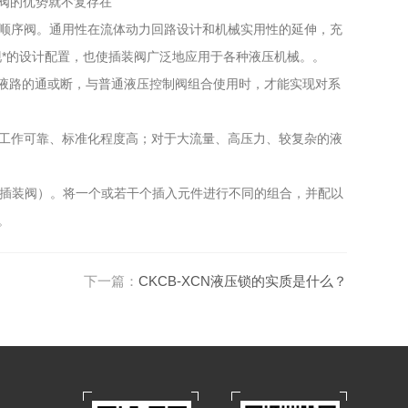
阀的优势就不复存在
顺序阀。通用性在流体动力回路设计和机械实用性的延伸，充
*的设计配置，也使插装阀广泛地应用于各种液压机械。。
要实现液路的通或断，与普通液压控制阀组合使用时，才能实现对系
工作可靠、标准化程度高；对于大流量、高压力、较复杂的液
插装阀）。将一个或若干个插入元件进行不同的组合，并配以
。
下一篇：
CKCB-XCN液压锁的实质是什么？