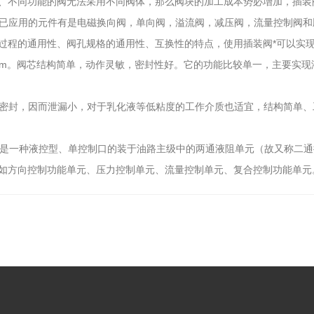
、不同功能的阀无法采用不同阀体，那么阀块的加工成本势必增加，插装
已应用的元件有是电磁换向阀，单向阀，溢流阀，减压阀，流量控制阀和
过程的通用性、阀孔规格的通用性、互换性的特点，使用插装阀*可以实现
0~250mm。阀芯结构简单，动作灵敏，密封性好。它的功能比较单一，主
密封，因而泄漏小，对于乳化液等低粘度的工作介质也适宜，结构简单、
是一种液控型、单控制口的装于油路主级中的两通液阻单元（故又称二通
如方向控制功能单元、压力控制单元、流量控制单元、复合控制功能单元