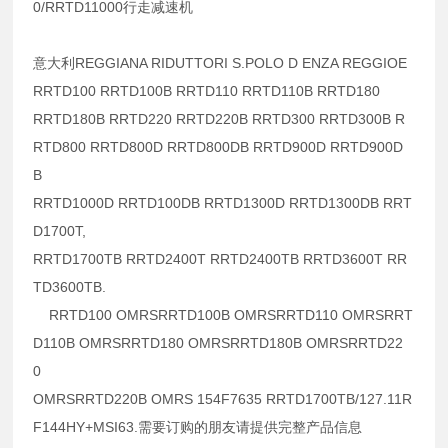
0/RRTD11000行走减速机
意大利REGGIANA RIDUTTORI S.POLO D ENZA REGGIOE
RRTD100 RRTD100B RRTD110 RRTD110B RRTD180
RRTD180B RRTD220 RRTD220B RRTD300 RRTD300B R
RTD800 RRTD800D RRTD800DB RRTD900D RRTD900D
B
RRTD1000D RRTD100DB RRTD1300D RRTD1300DB RRT
D1700T,
RRTD1700TB RRTD2400T RRTD2400TB RRTD3600T RR
TD3600TB.
RRTD100 OMRSRRTD100B OMRSRRTD110 OMRSRRT
D110B OMRSRRTD180 OMRSRRTD180B OMRSRRTD22
0
OMRSRRTD220B OMRS 154F7635 RRTD1700TB/127.11R
F144HY+MSI63.需要订购的朋友请提供完整产品信息