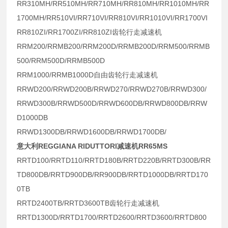
RR310MH/RR510MH/RR710MH/RR810MH/RR1010MH/RR
1700MH/RR510VI/RR710VI/RR810VI/RR1010VI/RR1700VI
RR810ZI/RR1700ZI/RR810ZI齿轮行走减速机
RRM200/RRMB200/RRM200D/RRMB200D/RRM500/RRMB
500/RRM500D/RRMB500D
RRM1000/RRMB1000D自由齿轮行走减速机
RRWD200/RRWD200B/RRWD270/RRWD270B/RRWD300/
RRWD300B/RRWD500D/RRWD600DB/RRWD800DB/RRW
D1000DB
RRWD1300DB/RRWD1600DB/RRWD1700DB/
意大利REGGIANA RIDUTTORI减速机RR65MS
RRTD100/RRTD110/RRTD180B/RRTD220B/RRTD300B/RR
TD800DB/RRTD900DB/RR900DB/RRTD1000DB/RRTD170
0TB
RRTD2400TB/RRTD3600TB齿轮行走减速机
RRTD1300D/RRTD1700/RRTD2600/RRTD3600/RRTD800