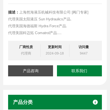
描述：
上海然海液压机械科技有限公司 [阀门专家]
代理美国太阳液压 Sun Hydraulics产品.
代理美国海德福斯 Hydra Force产品.
代理美国科迈拓 Comatrol产品.
代理德国派克柱塞泵 Parker产品.
提供油路系统设计,油路块设计,阀块设计与选型
厂商性质
更新时间
访问量
液压油缸，经销力士乐、派克、中国台湾北部等液压元件.
代理商
2024-09-18
9447
原装派克柱塞泵PV023L1K1T1NFWS
产品咨询
联系我们
产品分类