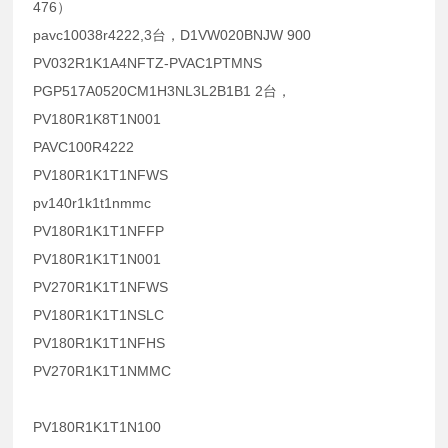
476）
pavc10038r4222,3台，D1VW020BNJW 900
PV032R1K1A4NFTZ-PVAC1PTMNS
PGP517A0520CM1H3NL3L2B1B1 2台，
PV180R1K8T1N001
PAVC100R4222
PV180R1K1T1NFWS
pv140r1k1t1nmmc
PV180R1K1T1NFFP
PV180R1K1T1N001
PV270R1K1T1NFWS
PV180R1K1T1NSLC
PV180R1K1T1NFHS
PV270R1K1T1NMMC
PV180R1K1T1N100