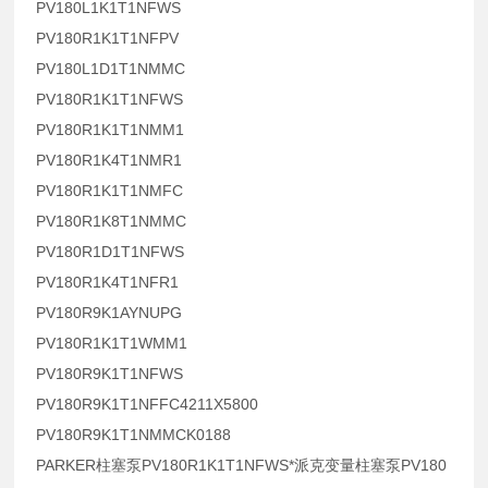
PV180L1K1T1NFWS
PV180R1K1T1NFPV
PV180L1D1T1NMMC
PV180R1K1T1NFWS
PV180R1K1T1NMM1
PV180R1K4T1NMR1
PV180R1K1T1NMFC
PV180R1K8T1NMMC
PV180R1D1T1NFWS
PV180R1K4T1NFR1
PV180R9K1AYNUPG
PV180R1K1T1WMM1
PV180R9K1T1NFWS
PV180R9K1T1NFFC4211X5800
PV180R9K1T1NMMCK0188
PARKER柱塞泵PV180R1K1T1NFWS*派克变量柱塞泵PV180