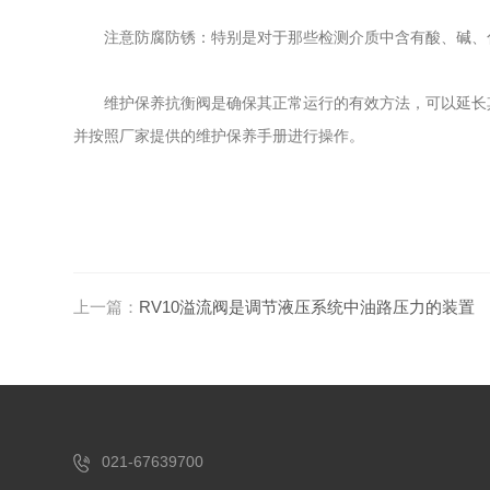
注意防腐防锈：特别是对于那些检测介质中含有酸、碱、化
维护保养抗衡阀是确保其正常运行的有效方法，可以延长其
并按照厂家提供的维护保养手册进行操作。
上一篇：
RV10溢流阀是调节液压系统中油路压力的装置
021-67639700