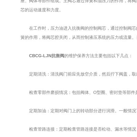
座、阀体等部件组成。主阀芯通过弹簧和油压力的作用，将阀
芯的运动速度和力度。
在工作时，压力油进入抗衡阀的控制阀芯，通过控制阀芯的
簧的作用，将阀芯腔关闭，从而控制液压系统的压力或流量。
CBCG-LJN抗衡阀
的维护保养方法主要包括以下几点：
定期清洗：清洗阀门前应先放空介质，然后拧下阀盖，取
检查零部件磨损情况：包括阀体、O型圈、密封垫等部件是
定期加油：定期对阀门上的转动部分进行润滑。一般情况下
检查管路连接：定期检查管路连接是否松动、漏水等情况，