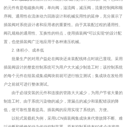
的元件有是电磁换向阀，单向阀，溢流阀，减压阀，流量控制阀和顺
序阀。通用性在流体动力回路设计和机械实用性的延伸，充分展示了
插装阀对系统设计者和应用者的重要性。由于其装配过程的通用性、
阀孔规格的通用性、互换性的特点，使用插装阀*可以实现*的设计配
置，也使插装阀广泛地应用于各种液压机械。
2. 体积小、成本低
批量生产的对用户益处在阀块还未装配线终点时就已显现。采用
插装阀设计的整套控制系统可为用户大大减少制造工时；该控制系统
的每个元件在组装成集成阀块前就可进行独立测试；集成块在发给用
户之前就可进行整体测试。
由于必须安装的元件和连接的管路大大减少，为用户节省大量的
制造工时。由于系统污染物的减少，泄漏点的减少和装配错误的降
低，使可靠性显着提高。插装阀的应用实现了系统的、方便。
以轮式装载机为例，采用LCN插装阀集成块来代替故障不断、难
以诊断和维修的动力传动控制装置。原有控制系统有60多个连接管