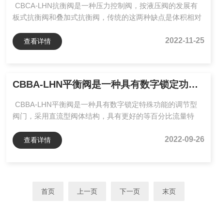
CBCA-LHN抗衡阀是一种压力控制阀，按液压阀的发展有
零件，可以组...
板式抗衡阀和叠加式抗衡阀，传统的这两种缺点是体积相对
较大，重量较重，加工工艺复杂成本高，安装使用、检测拆
卸不便等。其次，传统抗衡阀容易卡滞，对插孔的加工精度
2022-11-25
查看详情
要求，卸荷压力往往波动比较大,压力不稳定，造成执行元件
的剧烈抖动，且传统抗衡阀的调压性能差，无调压限位装
置，容易造成阀的超高压工作，从而造成零部件的损坏和安
CBBA-LHN平衡阀是一种具有数字锁定功能的调节型阀门
全危险，所以现代普遍的采用性能较好的插装式抗衡阀。而
这种集成度*的阀的压力调节和限压机构将会是阀体制造的
CBBA-LHN平衡阀是一种具有数字锁定特殊功能的调节型
一个关键...
阀门，采用直流型阀体结构，具有更好的等百分比流量特
性，能够合理地分配流量，有效地解决供热(空调)系统中存
在的室温冷热不均问题。同时能准确地调节压降和流量，用
2022-09-26
查看详情
以改善管网系统中液体流动状态，达到管网液体平衡和节约
源的目的。阀门设有开启度指示、开度锁定装置及用于流量
测定的测压小阀，只要在各支路及用户入口装上适当规格的
平衡阀，并用专用智能仪表进行一次性调试后锁定，将系统
首页
上一页
下一页
末页
的总水量控制在合理的范围内、从而克服了“大流量，小温
差”的不...