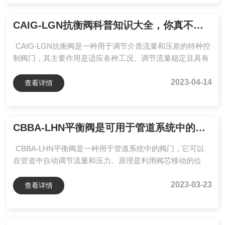
LGN抗衡阀的良好表现，为您的采购决策提供科学依据。
一、行业痛点与品质追求：抗衡阀的核心价值在液压系统
CAIG-LGN抗衡阀科普知识大全，你真不一定都懂
中，抗衡阀需精准调控负载压力，防止执行机构因自重或外
CAIG-LGN抗衡阀是一种用于调节介质流量和压差的特种控
力导致...
制阀门，其主要作用是适应各种工况、调节流量稳定且具有
较高的动态响应性能。主要由阀体、活塞及液压控制系统等
部分组成，其中阀体为球体型、圆柱体型或锥形，活塞则呈
2023-04-14
查看详情
锥形或球体型。阀体：位于整个阀门的外层，用于固定支
架，安装阀体壳体表面上的密封件供接触紧固螺栓使用。活
塞：将流体引导到阀座上以实现流量控制，当流体通过时，
CBBA-LHN平衡阀是可用于管道系统中的阀门
在它下游的压力将推动球形活塞移动，使流体通过小孔，从
而保证管内压力达到一定稳定状态。液压控制系统：制福控
CBBA-LHN平衡阀是一种用于管道系统中的阀门，它可以
制进口压...
在管道中自动调节流量和压力。原理是利用阀芯移动的位
置，改变阀口的大小，达到管道中的流量和压力自动调节的
目的。当管道中的流量和压力发生变化时，平衡阀会自动调
2023-03-23
查看详情
节阀口大小，以保持管道中的流量和压力稳定。主要结构包
括阀体、阀盖、阀芯、弹簧、调节螺母等。阀体和阀盖通常
是铸造或锻造而成，耐腐蚀性能好。阀芯是平衡阀的核心部