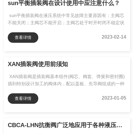
sun平衡插装阀在设计使用中应注意什么？
件，通常由不锈钢或黄铜等材料制成。弹簧是平衡阀的一个
重要组成部分，它可以提供阀芯的反作用力，保证阀芯能够
sun平衡插装阀在液压系统中常见故障主要原因有：主阀芯
正常工作。...
不能关闭；主阀芯不能开启；主阀芯处于时开时闭不稳定状
态；主阀芯阀口处密封不严。基于这四种常见的故障原因，
系统故障判断处理时应注意以下要点：(1)熟悉设备每一个工
2023-02-14
查看详情
作机构的工作步骤及该步骤中先导阀的电磁铁得电节拍表。
(2)掌握插装阀阀芯开启与关闭的控制原理。(3)掌握设备液
压原理，知道某一具体动作中，哪些阀芯必须关闭，哪些阀
XAN插装阀使用前须知
芯必须开启。如果该关闭的阀芯不能关闭，该开启的阀芯不
能开启，必定造成油流错误走向，表现出液压故障。(4)...
XAN插装阀是插装阀基本组件(阀芯、阀套、弹簧和密封圈)
插到特别设计加工的阀体内，配以盖板、先导阀组成的一种
多功能的复合阀。因每个插装阀基本组件有且只有两个油
口，故被称为二通插装阀，早期又称为逻辑阀。特点：流通
2023-01-05
查看详情
能力大，压力损失小，适用于大流量液压系统；主阀芯行程
短，动作灵敏，响应快，冲击小；抗油污能力强，对油液过
滤精度无严格要求；结构简单，维修方便，故障少，寿命
CBCA-LHN抗衡阀广泛地应用于各种液压机械设备中
长；插件具有一阀多能的特性，便于组成各种液压回路，工
作稳定可靠；插件具有通用化、标准化、系列化程度很高的