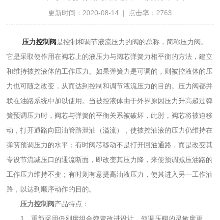
更新时间：2020-08-14 | 点击率：2763
压力控制阀
是控制和调节液流压力的阀的总称，简称压力阀。
它是采取使作用在阀芯上的液压力与阔芯弹簧力相平衡的方法，建立
和维持被控液体的工作压力。如果弹簧力是可调的，则被控液体的压
力也可随之改变，从而达到控制和调节液流压力的目的。压力阀都并
联在油路系统中加以使用。当被控液体由于外界原因压力升高超过弹
簧预调压力时，阀芯与弹簧的平衡关系被破坏，此肘，阀芯将被迫移
动，打开通路向回油管路泄油（溢流），使被控油液的压力仍维持在
弹簧预调压力的水平；有时阀芯移动不是打开回油通路，而是改变其
专设节流减压口的通流断面，即改变其压力降，来使预调减压油路的
工作压力维持不变；有时则有意提高油液压力，使其进入另一工作油
路，以达到顺序动作的目的。
压力控制阀
产品特点：
1、重新采用低刚度组合弹簧改进设计，使调压阀的灵敏度更