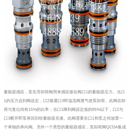
蓄能器感应，泵先导卸荷阀用来感应接在阀口1的蓄能器压力。当口
1的压力达到阀设定，口2接通口3即溢流阀透气使泵卸荷。此阀在卸
荷与复位间有15%的比率；当口1降到阀设定值的85%以下，口2与
口3断开即泵将回归给蓄能器充液。此阀需要在口1和泵之间放置一
个单独的单向阀。另外一个类型的蓄能器感应，泵卸荷阀QCDA集成