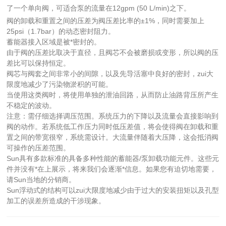
了一个单向阀，可适合泵的流量在12gpm (50 L/min)之下。
阀的卸载和重置之间的压差为阀压差比率的±1%，同时需要加上
25psi（1.7bar）的动态密封阻力。
蓄能器接入区域是被*密封的。
由于阀的压差比取决于直径，且阀芯不会被磨损或变形，所以阀的压
差比可以保持恒定。
阀芯与阀套之间非常小的间隙，以及先导活塞中良好的密封，zui大
限度地减少了污染物淤积的可能。
当使用这类阀时，将使用单独的泄油回路，从而防止油路背压所产生
不稳定的波动。
注意：需仔细选择调压范围。系统压力的下降以及流量会直接影响到
阀的动作。若系统低工作压力同时低压差值，将会使得阀在卸载和重
置之间的带宽很窄，系统需设计。大流量伴随着大压降，这会抵消阀
可操作的压差范围。
Sun具有多款标准的具备多种性能的蓄能器/泵卸载功能元件。这些元
件并没有*在上展示，将来我们会逐渐*信息。如果您有迫切地需要，
请Sun当地的分销商。
Sun浮动式的结构可以zui大限度地减少由于过大的安装扭矩以及孔型
加工的误差所造成的干涉现象。